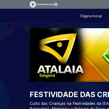
ue-tu-me-amas-43a71a
Página Inicial
FESTIVIDADE DAS C
Culto das Crianças na Festividades da IE
Balneário). Ministrou a Palavra de Deus 