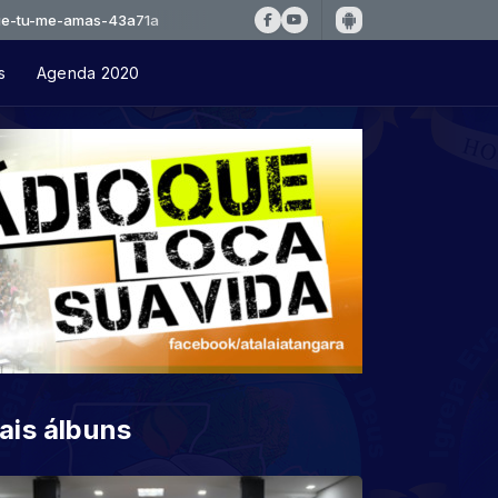
amas-43a71a
s
Agenda 2020
ais álbuns