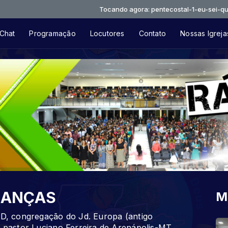
Tocando agora: pentecostal-1-eu-sei-que-tu-me-
Chat
Programação
Locutores
Contato
Nossas Igreja
RIANÇAS
M
AD, congregação do Jd. Europa (antigo
o pastor Luciano Ferreira de Arenápolis-MT.