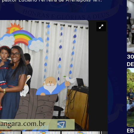
30
DE
EB