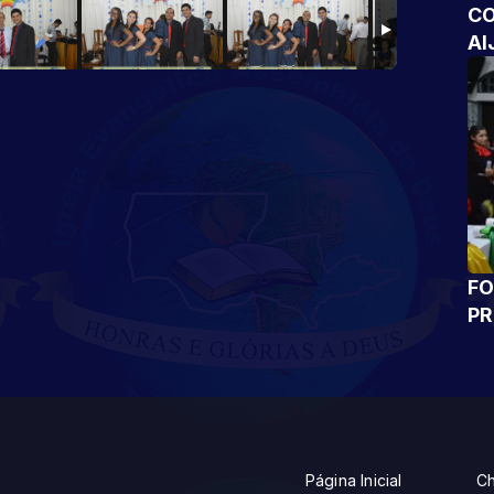
CO
AI
FO
P
Página Inicial
Ch