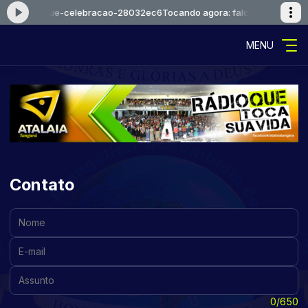
 falcaoejosue-celebracao-28032ec6
Tocando agora: falcaoejosue-ce
MENU
Contato
Nome:
E-mail:
Assunto:
Mensagem:
0/650