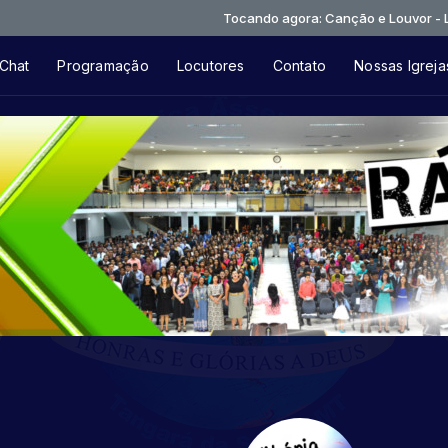
Tocando agora: Canção e Louvor - Live Ses
Chat
Programação
Locutores
Contato
Nossas Igreja