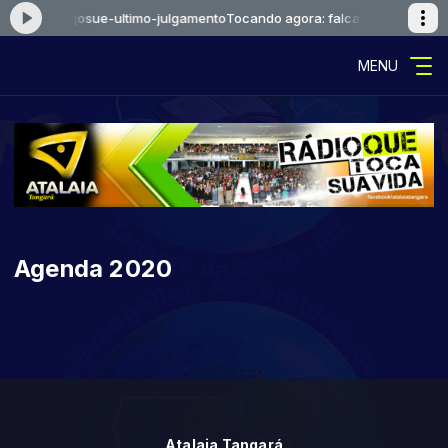
a: falcaoejosue-ultimo-julgamento
Tocando agora: falcaoejosue-ultim
MENU
Agenda 2020
Atalaia Tangará