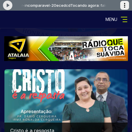
ue-amor-incomparavel-20ecedcd
Tocando agora: falcaoejosue-amor-i
MENU
ECO DO PASSADO