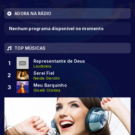
AGORA NA RÁDIO
Nenhum programa disponível no momento
TOP MÚSICAS
Representante de Deus
1
Laudiceia
Serei Fiel
2
Neide Gerolin
Meu Barquinho
3
Giselli Cristina