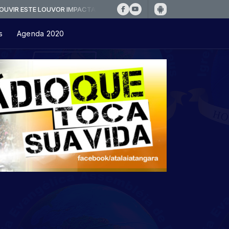
 ESTE LOUVOR IMPACTANTE ( Quarteto Koiononia - A Tormenta )
s
Agenda 2020