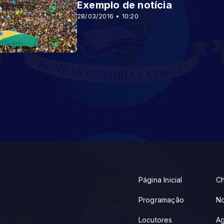
Exemplo de notícia
28/03/2016 • 10:20
Página Inicial
Ch
Programação
No
Locutores
A