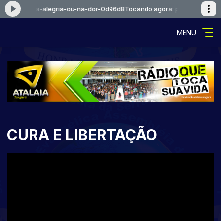
stal-na-alegria-ou-na-dor-0d96d8
Tocando agora: pentecostal-na-aleg
MENU
CURA E LIBERTAÇÃO