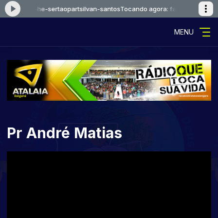
aoejosue-he-sertaopartsilvan-santos
Tocando agora: falcaoejosue-he-s
MENU
Pr André Matias