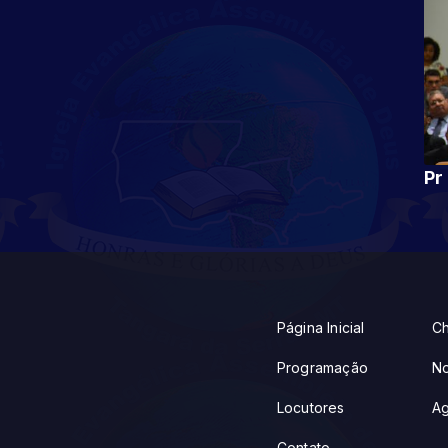
Página Inicial
Ch
Programação
No
Locutores
A
Contato