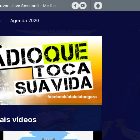
ve Session II - Me Rendo aos Teus pés
s
Agenda 2020
ais vídeos