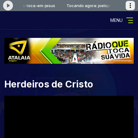
 joelejonas-toca-em-jesus
Tocando agora: joelejonas-toca-em-je
MENU
Herdeiros de Cristo