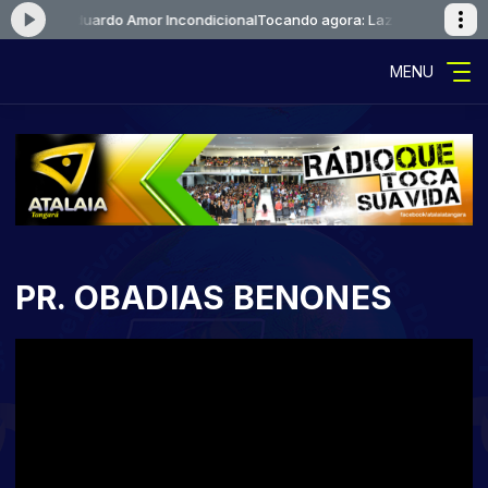
azaro e Eduardo Amor Incondicional
Tocando agora: Lazaro e Eduardo A
MENU
PR. OBADIAS BENONES