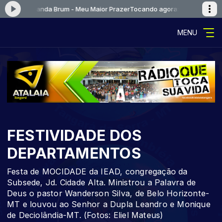
as e Fernanda Brum - Meu Maior Prazer
Tocando agora: [01] Kleber Luca
MENU
FESTIVIDADE DOS
DEPARTAMENTOS
Festa de MOCIDADE da IEAD, congregação da
Subsede, Jd. Cidade Alta. Ministrou a Palavra de
Deus o pastor Wanderson Silva, de Belo Horizonte-
MT e louvou ao Senhor a Dupla Leandro e Monique
de Deciolândia-MT. (Fotos: Eliel Mateus)