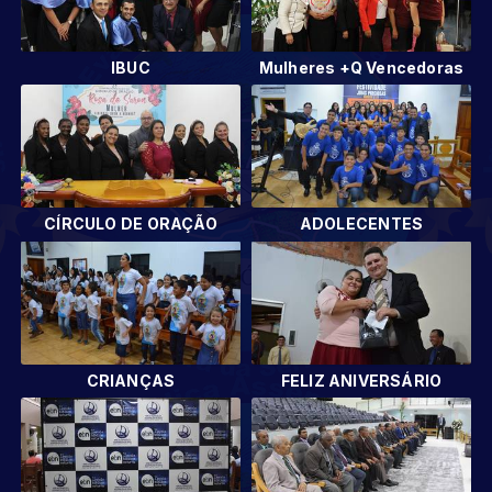
IBUC
Mulheres +Q Vencedoras
CÍRCULO DE ORAÇÃO
ADOLECENTES
CRIANÇAS
FELIZ ANIVERSÁRIO