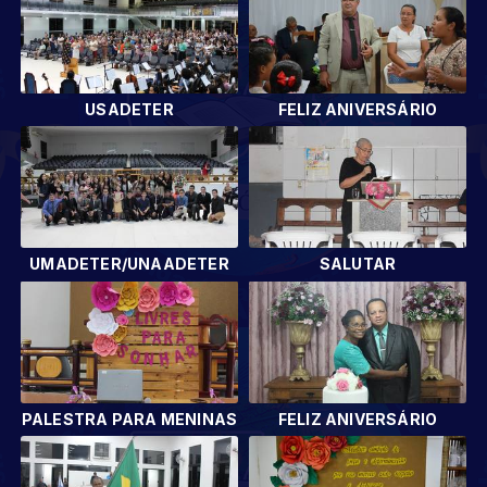
USADETER
FELIZ ANIVERSÁRIO
UMADETER/UNAADETER
SALUTAR
PALESTRA PARA MENINAS
FELIZ ANIVERSÁRIO