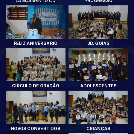
LANÇAMENTO CD
PROGRESSO
FELIZ ANIVERSÁRIO
JD. GOIÁS
CÍRCULO DE ORAÇÃO
ADOLESCENTES
NOVOS CONVERTIDOS
CRIANÇAS