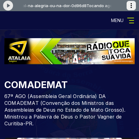
entecostal-na-alegria-ou-na-dor-0d96d8
Tocando agora: pentecostal-
MENU
COMADEMAT
67ª AGO (Assembleia Geral Ordinária) DA
COMADEMAT (Convenção dos Ministros das
Assembleias de Deus no Estado de Mato Grosso).
Ministrou a Palavra de Deus o Pastor Vagner de
Curitiba-PR.