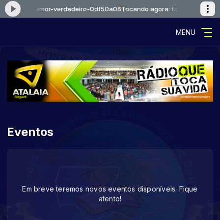
caoejosue-amor-verdadeiro-0df50a06
Tocando agora: falcaoejosue-am
MENU
Eventos
Em breve teremos novos eventos disponíveis. Fique
atento!