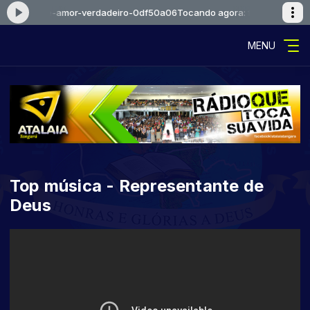
alcaoejosue-amor-verdadeiro-0df50a06
Tocando agora: falcaoejosue-
MENU
Top música - Representante de
Deus