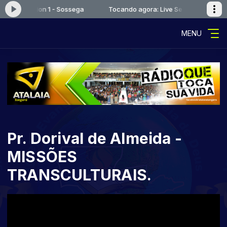
Live Session 1 - Sossega
Tocando agora: Live Session 1 - Sosseg
MENU
Pr. Dorival de Almeida -
MISSÕES
TRANSCULTURAIS.