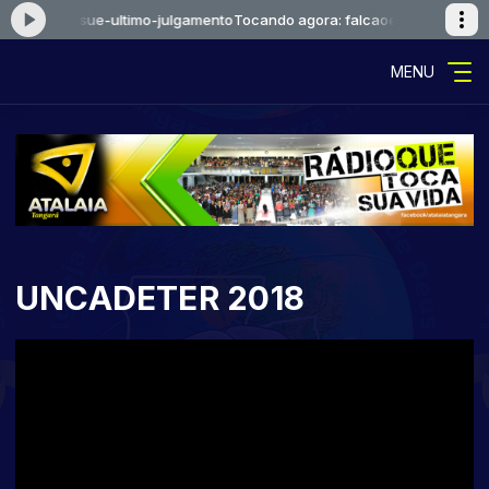
falcaoejosue-ultimo-julgamento
Tocando agora: falcaoejosue-ultimo-ju
MENU
UNCADETER 2018