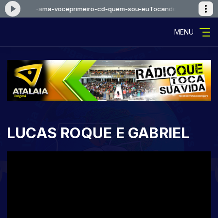
sue-jesus-ama-voceprimeiro-cd-quem-sou-eu
Tocando agora: falcaoe
MENU
LUCAS ROQUE E GABRIEL