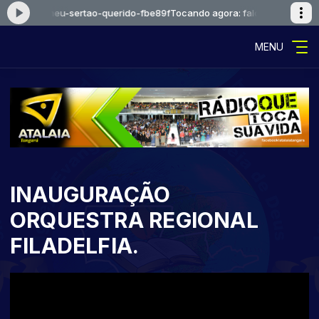
oejosue-meu-sertao-querido-fbe89f
Tocando agora: falcaoejosue-meu-
MENU
INAUGURAÇÃO
ORQUESTRA REGIONAL
FILADELFIA.