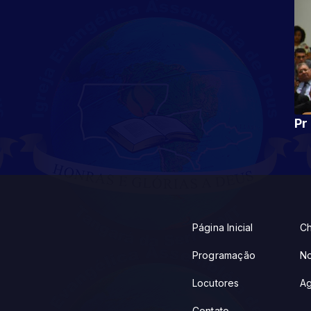
Página Inicial
Ch
Programação
No
Locutores
A
Contato