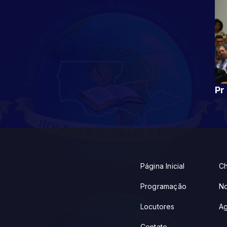
Página Inicial
Ch
Programação
No
Locutores
A
Contato