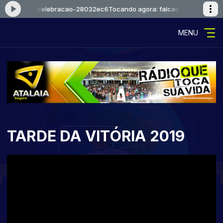
caoejosue-celebracao-28032ec6
Tocando agora: falcaoejosue-celebr
MENU
TARDE DA VITÓRIA 2019