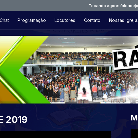
Tocando agora: falcaoejosue-ult
Chat
Programação
Locutores
Contato
Nossas Igreja
M
E 2019