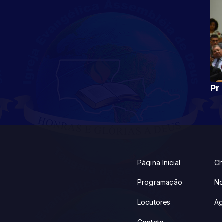
Página Inicial
Ch
Programação
No
Locutores
A
Contato