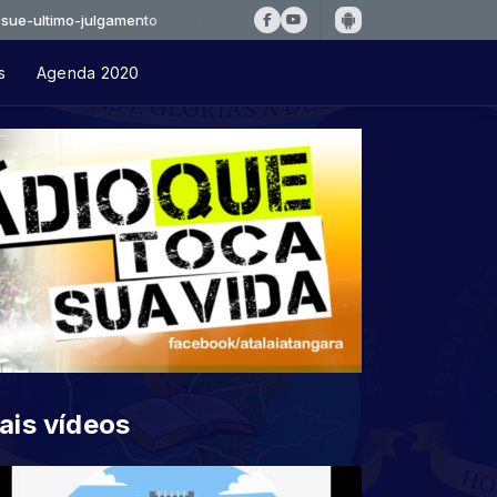
imo-julgamento
s
Agenda 2020
ais vídeos