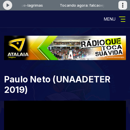
alcaoejosue-lagrimas
Tocando agora: falcaoejosue-lagrimas
MENU
Paulo Neto (UNAADETER
2019)