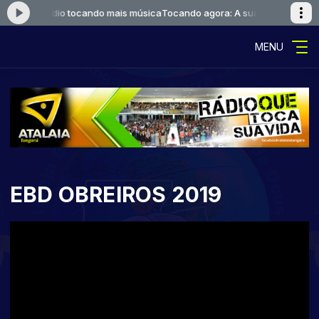
 A sua rádio tocando mais música
Tocando agora: A sua rádio tocando 
MENU
EBD OBREIROS 2019