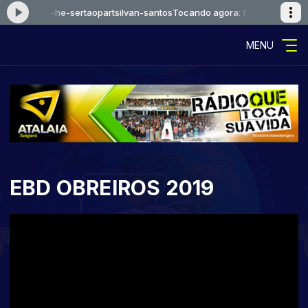
caoejosue-he-sertaopartsilvan-santos
Tocando agora: falcaoejosue-he-
MENU
EBD OBREIROS 2019