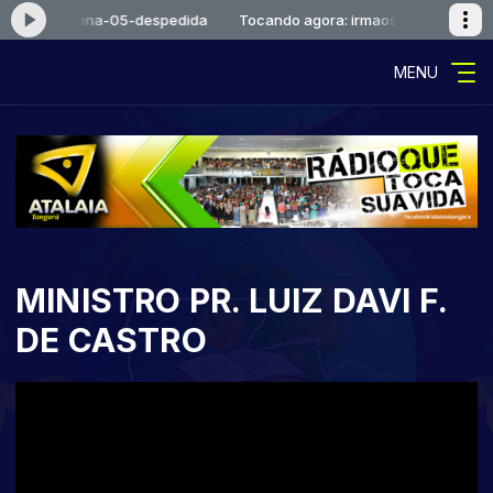
: irmaosviana-05-despedida
Tocando agora: irmaosviana-05-desp
MENU
MINISTRO PR. LUIZ DAVI F.
DE CASTRO