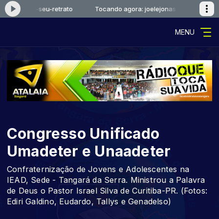
ejonas-o-seu-retrato
Tocando agora: joelejonas-o-seu-retrato
MENU
Congresso Unificado
Umadeter e Unaadeter
Confraternização de Jovens e Adolescentes na
IEAD, Sede - Tangará da Serra. Ministrou a Palavra
de Deus o Pastor Israel Silva de Curitiba-PR. (Fotos:
Ediri Galdino, Eudardo, Tallys e Genadelso)