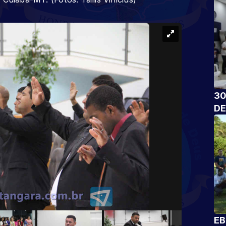
30
DE
EB