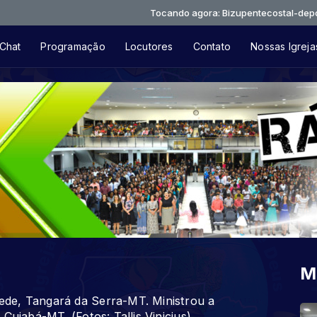
Tocando agora: Bizupentecostal-depois-da-mu
Chat
Programação
Locutores
Contato
Nossas Igreja
M
de, Tangará da Serra-MT. Ministrou a
Cuiabá-MT. (Fotos: Tallis Vinicius)