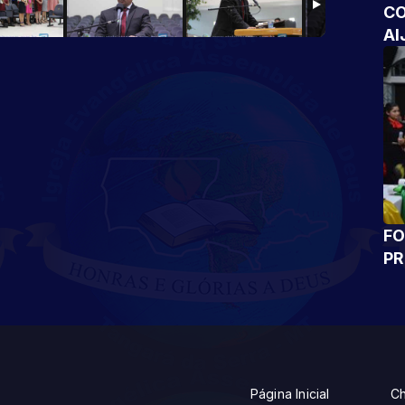
CO
AI
FO
P
Página Inicial
Ch