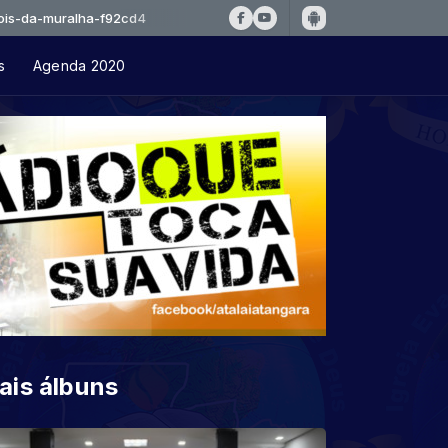
ralha-f92cd4
s
Agenda 2020
ais álbuns