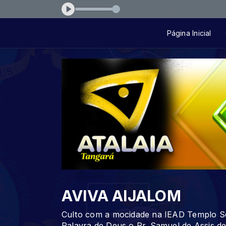
ois-da-muralha-f92cd4
Página Inicial
AVIVA AIJALOM
Culto com a mocidade na IEAD Templo Se
Palavra de Deus o Pr. Samuel de Assis de 