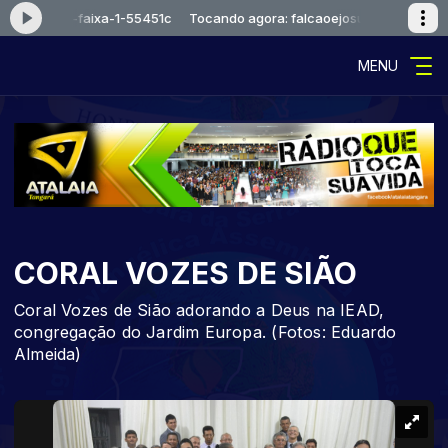
aoejosue-faixa-1-55451c
Tocando agora: falcaoejosue-faixa-1-5545
MENU
CORAL VOZES DE SIÃO
Coral Vozes de Sião adorando a Deus na IEAD,
congregação do Jardim Europa. (Fotos: Eduardo
Almeida)