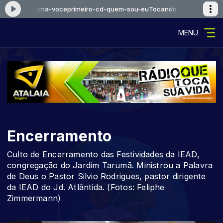
e-jesus-ama-voceprimeiro-cd-quem-sou-eu
Tocando agora: falcaoejo
MENU
Encerramento
Culto de Encerramento das Festividades da IEAD,
congregação do Jardim Tarumã. Ministrou a Palavra
de Deus o Pastor Silvio Rodrigues, pastor dirigente
da IEAD do Jd. Atlântida. (Fotos: Feliphe
Zimmermann)