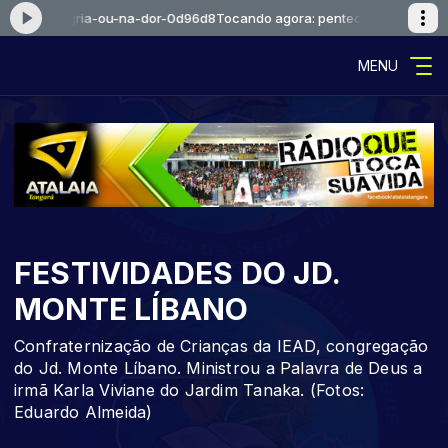
l-na-alegria-ou-na-dor-0d96d8
Tocando agora: pentecostal-na-alegri
MENU
FESTIVIDADES DO JD.
MONTE LÍBANO
Confraternização de Crianças da IEAD, congregação
do Jd. Monte Líbano. Ministrou a Palavra de Deus a
irmã Karla Viviane do Jardim Tanaka. (Fotos:
Eduardo Almeida)