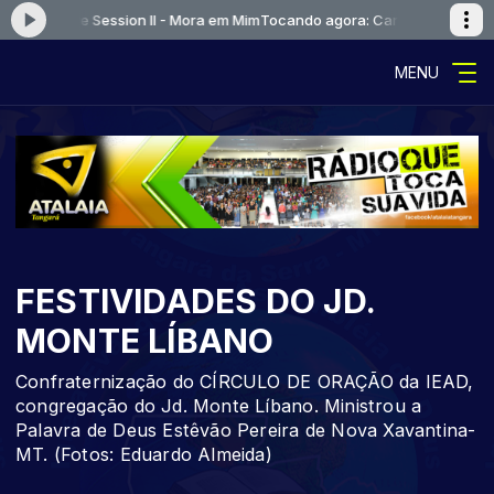
r - Live Session II - Mora em Mim
Tocando agora: Canção e Louvor - Liv
MENU
FESTIVIDADES DO JD.
MONTE LÍBANO
Confraternização do CÍRCULO DE ORAÇÃO da IEAD,
congregação do Jd. Monte Líbano. Ministrou a
Palavra de Deus Estêvão Pereira de Nova Xavantina-
MT. (Fotos: Eduardo Almeida)