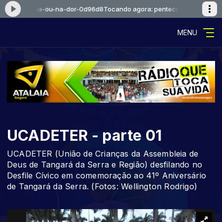
-na-alegria-ou-na-dor-0d96d8
Tocando agora: pentecostal-na-alegria
MENU
UCADETER - parte 01
UCADETER (União de Crianças da Assembleia de
Deus de Tangará da Serra e Região) desfilando no
Desfile Cívico em comemoração ao 41º Aniversário
de Tangará da Serra. (Fotos: Wellington Rodrigo)