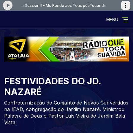
r - Live Session II - Me Rendo aos Teus pés
Tocando agora: Canção e Lo
MENU
FESTIVIDADES DO JD.
NAZARÉ
Confraternização do Conjunto de Novos Convertidos
na IEAD, congregação do Jardim Nazaré. Ministrou
Palavra de Deus o Pastor Luis Vieira do Jardim Bela
Vista.