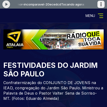
ejosue-amor-incomparavel-20ecedcd
Tocando agora: falcaoejosue-am
MENU
FESTIVIDADES DO JARDIM
SÃO PAULO
Confraternização do CONJUNTO DE JOVENS na
IEAD, congregação do Jardim São Paulo. Ministrou a
Palavra de Deus o Pastor Valter Sena de Sorriso-
MT. (Fotos: Eduardo Almeida)