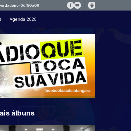
o-0df50a06
s
Agenda 2020
ais álbuns