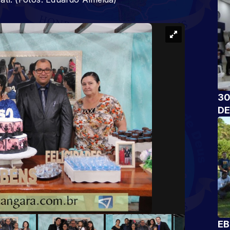
30
DE
EB