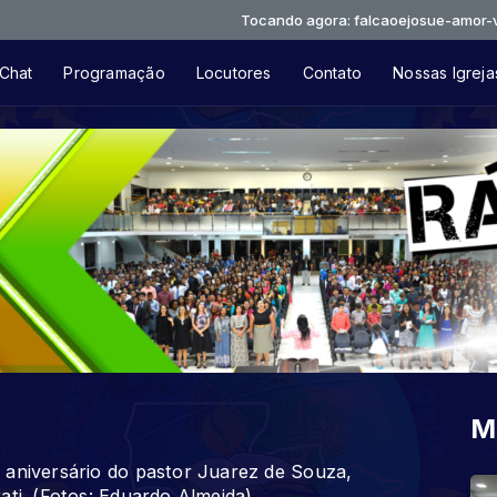
Tocando agora: falcaoejosue-amor-verdadeir
Chat
Programação
Locutores
Contato
Nossas Igreja
M
 aniversário do pastor Juarez de Souza,
ati. (Fotos: Eduardo Almeida)