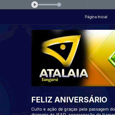
erdadeiro-0df50a06
Página Inicial
FELIZ ANIVERSÁRIO
Culto e ação de graças pela passagem do
dirigente da IEAD, congregação da Itamar