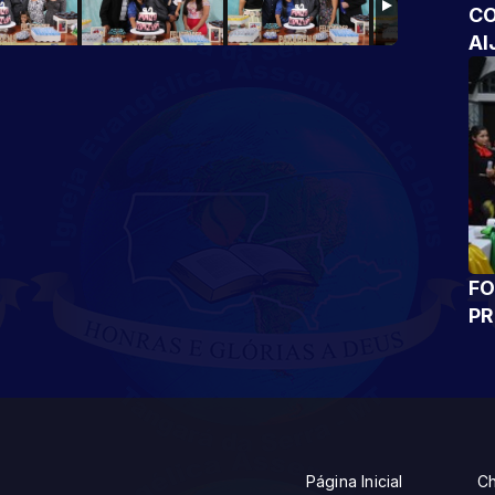
CO
AI
FO
P
Página Inicial
Ch