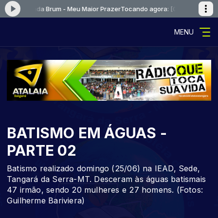
 e Fernanda Brum - Meu Maior Prazer
Tocando agora: [01] Kleber Lucas e
MENU
BATISMO EM ÁGUAS -
PARTE 02
Batismo realizado domingo (25/06) na IEAD, Sede,
Tangará da Serra-MT. Desceram às águas batismais
47 irmão, sendo 20 mulheres e 27 homens. (Fotos:
Guilherme Bariviera)