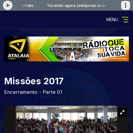
s-o-seu-retrato
Tocando agora: joelejonas-o-seu-retrato
MENU
Missões 2017
Encerramento - Parte 01