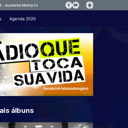
a Minha Fé
s
Agenda 2020
ais álbuns