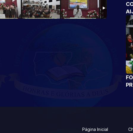
CO
AI
FO
P
Página Inicial
Ch