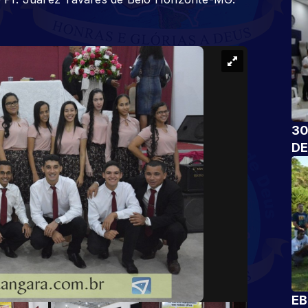
30
DE
EB