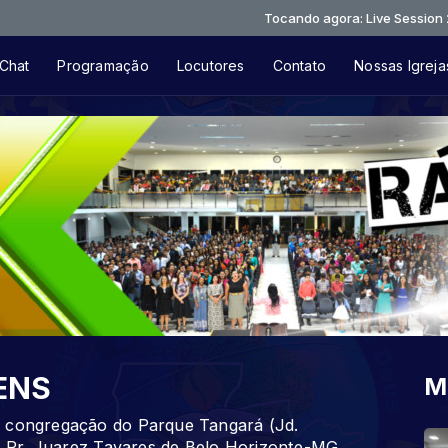
Tocando agora: Live Session 2 - Aument
Chat
Programação
Locutores
Contato
Nossas Igreja
ENS
M
, congregação do Parque Tangará (Jd.
 o Pr. Juarez Tavares de Belo Horizonte-MG.