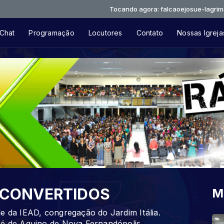
Tocando agora: falcaoejosue-lagrimas
Chat
Programação
Locutores
Contato
Nossas Igreja
 CONVERTIDOS
M
e da IEAD, congregação do Jardim Itália.
sé de Aquino de Nova Fernandópolis,