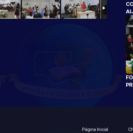
CO
AI
FO
P
Página Inicial
Ch