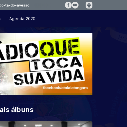
avesso
s
Agenda 2020
ais álbuns