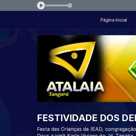
o-ta-do-avesso
Página Inicial
FESTIVIDADE DOS D
Festa das Crianças da IEAD, congregação
Deus a irmã Karla Viviane do Jd. Tanaka. 