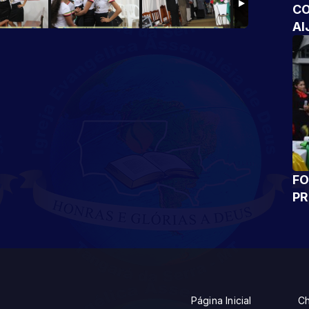
CO
AI
FO
P
Página Inicial
Ch