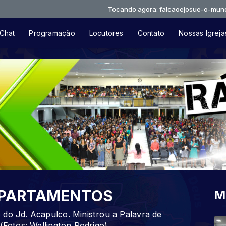
Tocando agora: falcaoejosue-o-mundo-ta-do-
Chat
Programação
Locutores
Contato
Nossas Igreja
EPARTAMENTOS
M
 do Jd. Acapulco. Ministrou a Palavra de
(Fotos: Wellington Rodrigo)