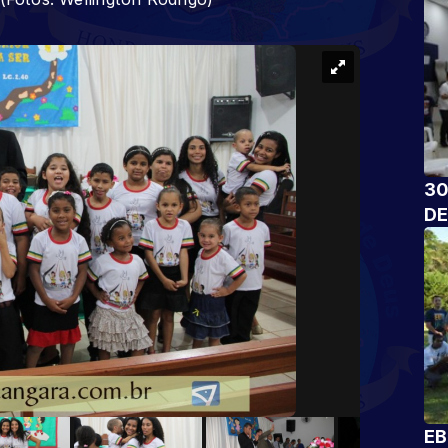
30
DE
EB