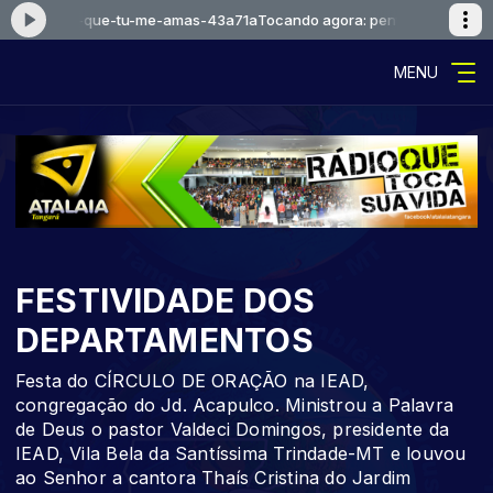
-1-eu-sei-que-tu-me-amas-43a71a
Tocando agora: pentecostal-1-eu-se
MENU
FESTIVIDADE DOS
DEPARTAMENTOS
Festa do CÍRCULO DE ORAÇÃO na IEAD,
congregação do Jd. Acapulco. Ministrou a Palavra
de Deus o pastor Valdeci Domingos, presidente da
IEAD, Vila Bela da Santíssima Trindade-MT e louvou
ao Senhor a cantora Thaís Cristina do Jardim