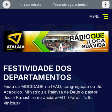
oelejonas-o-seu-retrato
Tocando agora: joelejonas-o-seu-retrat
MENU
FESTIVIDADE DOS
DEPARTAMENTOS
Festa de MOCIDADE na IEAD, congregação do Jd.
Acapulco. Ministrou a Palavra de Deus o pastor
Jessé Kanashiro de Jaciara-MT. (Fotos: Tallis
Vinícius)