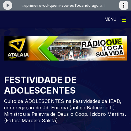
s-ama-voceprimeiro-cd-quem-sou-eu
Tocando agora: falcaoejosue-jes
MENU
FESTIVIDADE DE
ADOLESCENTES
Culto de ADOLESCENTES na Festividades da IEAD,
congregação do Jd. Europa (antigo Balneário II).
Ministrou a Palavra de Deus o Coop. Izidoro Martins.
(Fotos: Marcelo Sakita)