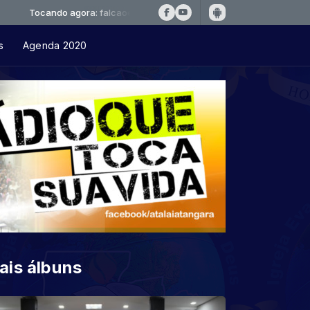
ndo agora: falcaoejosue-04-ser-humano-carente
s
Agenda 2020
ais álbuns