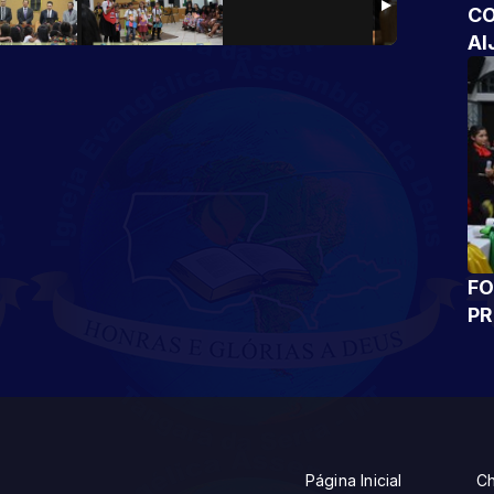
CO
AI
FO
P
Página Inicial
Ch