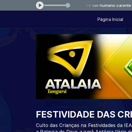
Tocando agora: falcaoejosue-04-ser-humano-carente
Página Inicial
FESTIVIDADE DAS C
Culto das Crianças na Festividades da I
a Palavra de Deus a irmã Antônia Ilário 