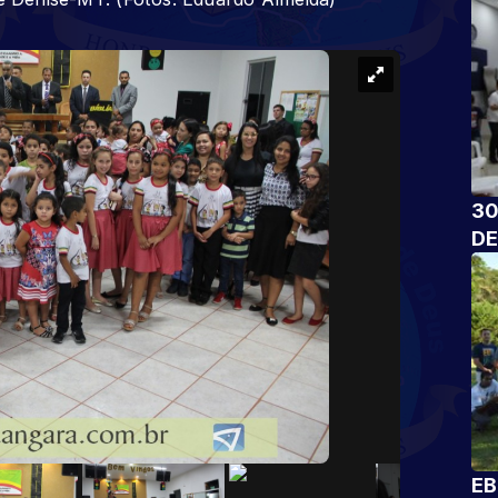
30
DE
EB