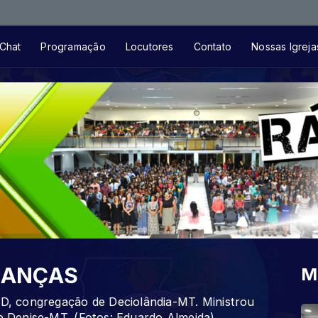
Toca
Chat
Programação
Locutores
Contato
Nossas Igreja
RIANÇAS
M
EAD, congregação de Deciolândia-MT. Ministrou
de Denise-MT. (Fotos: Eduardo Almeida)