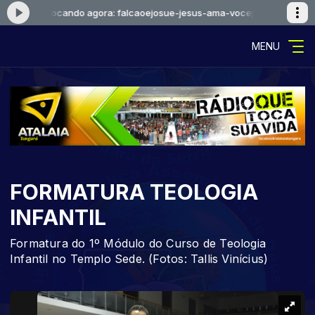
sou-eu
Tocando agora: falcaoejosue-jesus-ama-voceprimeiro-cd-quem
MENU
FORMATURA TEOLOGIA
INFANTIL
Formatura do 1º Módulo do Curso de Teologia
Infantil no Templo Sede. (Fotos: Tallis Vinícius)