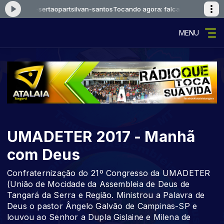
osue-he-sertaopartsilvan-santos
Tocando agora: falcaoejosue-he-serta
MENU
UMADETER 2017 - Manhã
com Deus
Confraternização do 21º Congresso da UMADETER
(União de Mocidade da Assembleia de Deus de
Tangará da Serra e Região. Ministrou a Palavra de
Deus o pastor Ângelo Galvão de Campinas-SP e
louvou ao Senhor a Dupla Gislaine e Milena de