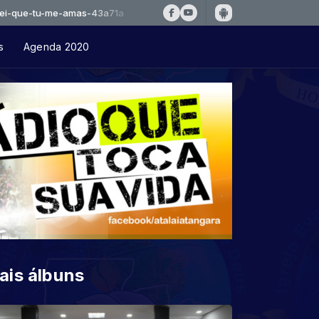
u-me-amas-43a71a
s
Agenda 2020
ais álbuns