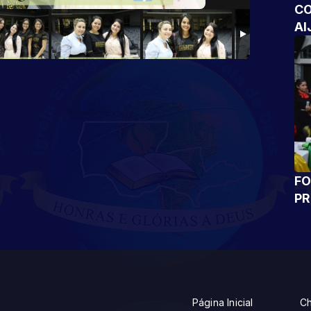
CO
AI
FO
P
Página Inicial
Ch