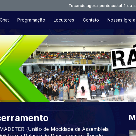
Tocando agora: pentecostal-1-eu-sei-que-t
Chat
Programação
Locutores
Contato
Nossas Igreja
cerramento
M
UMADETER (União de Mocidade da Assembleia
inistrou a Palavra de Deus o pastor Ângelo