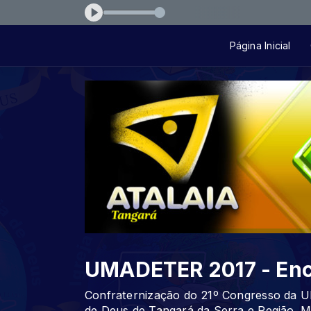
ei-que-tu-me-amas-43a71a
Página Inicial
UMADETER 2017 - En
Confraternização do 21º Congresso da 
de Deus de Tangará da Serra e Região. M